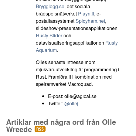
Brygglogg.se
, det sociala
brädspelsnätverket
Playn.it
, e-
postaliassystemet
Spicyham.net
,
slideshow-presentationsapplikationen
Rusty Slider
och
datavisualiseringsapplikationen
Rusty
Aquarium
.
Olles senaste intresse inom
mjukvaruutveckling är programmering i
Rust. Framförallt i kombination med
spelramverket Macroquad.
E-post: olle@agical.se
Twitter:
@ollej
Artiklar med några ord från Olle
Wreede