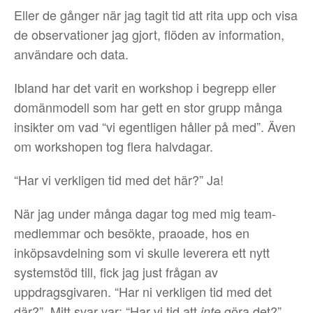
Eller de gånger när jag tagit tid att rita upp och visa
de observationer jag gjort, flöden av information,
användare och data.
Ibland har det varit en workshop i begrepp eller
domänmodell som har gett en stor grupp många
insikter om vad “vi egentligen håller på med”. Även
om workshopen tog flera halvdagar.
“Har vi verkligen tid med det här?” Ja!
När jag under många dagar tog med mig team-
medlemmar och besökte, praoade, hos en
inköpsavdelning som vi skulle leverera ett nytt
systemstöd till, fick jag just frågan av
uppdragsgivaren. “Har ni verkligen tid med det
där?”. Mitt svar var: “Har vi tid att
göra det?”
inte